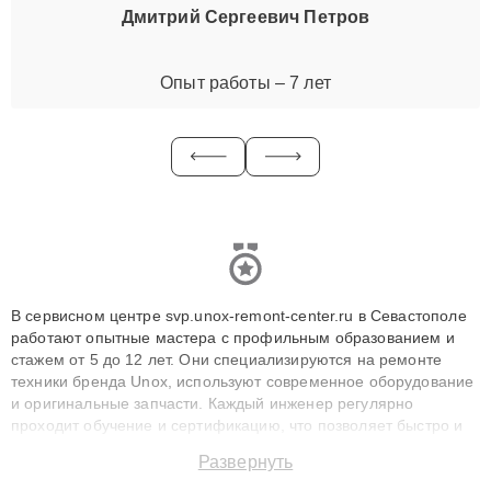
Дмитрий Сергеевич Петров
Опыт работы – 7 лет
В сервисном центре svp.unox-remont-center.ru в Севастополе
работают опытные мастера с профильным образованием и
стажем от 5 до 12 лет. Они специализируются на ремонте
техники бренда Unox, используют современное оборудование
и оригинальные запчасти. Каждый инженер регулярно
проходит обучение и сертификацию, что позволяет быстро и
точноdiagnostikировать поломки и восстанавливать технику с
Развернуть
сохранением гарантии до 3 лет. Наши мастера решают
сложные случаи: от замены матриц и материнских плат до