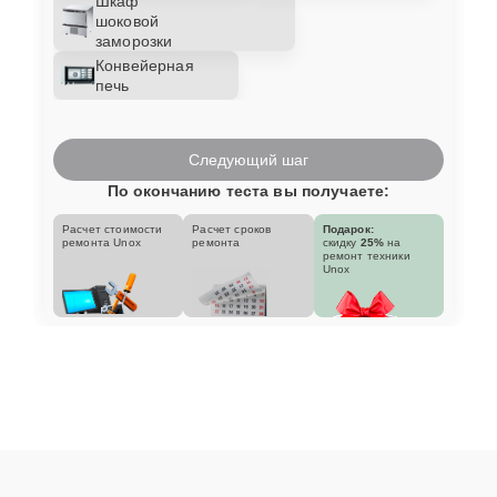
Шкаф
шоковой
заморозки
Конвейерная
печь
Следующий шаг
По окончанию теста вы получаете:
Расчет стоимости
Расчет сроков
Подарок:
ремонта Unox
ремонта
скидку
25%
на
ремонт техники
Unox