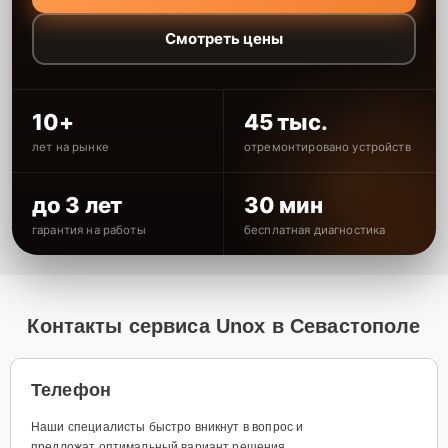
Смотреть цены
10+
45 тыс.
лет на рынке
отремонтировано устройств
до 3 лет
30 мин
гарантия на работы
бесплатная диагностика
Контакты сервиса Unox в Севастополе
Телефон
Наши специалисты быстро вникнут в вопрос и
предложат оптимальный вариант решения