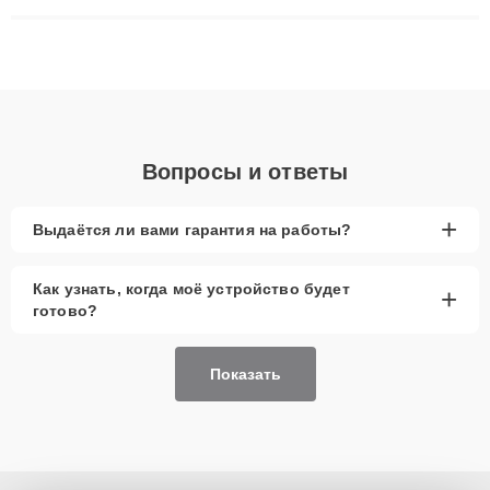
ремонта после залития и восстановления данных. Благодаря
высокой квалификации и ответственному подходу клиенты
получают быстрый, качественный ремонт и понятные
объяснения по результатам диагностики.
Вопросы и ответы
+
Выдаётся ли вами гарантия на работы?
Как узнать, когда моё устройство будет
+
готово?
Показать