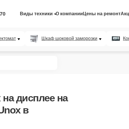
-70
Виды техники
О компании
Цены на ремонт
Ак
ектомат
Шкаф шоковой заморозки
Ко
 на дисплее
на
Unox в