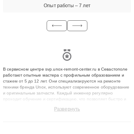
Опыт работы – 7 лет
В сервисном центре svp.unox-remont-center.ru в Севастополе
работают опытные мастера с профильным образованием и
стажем от 5 до 12 лет. Они специализируются на ремонте
техники бренда Unox, используют современное оборудование
и оригинальные запчасти. Каждый инженер регулярно
проходит обучение и сертификацию, что позволяет быстро и
точноdiagnostikировать поломки и восстанавливать технику с
Развернуть
сохранением гарантии до 3 лет. Наши мастера решают
сложные случаи: от замены матриц и материнских плат до
ремонта после залития и восстановления данных. Благодаря
высокой квалификации и ответственному подходу клиенты