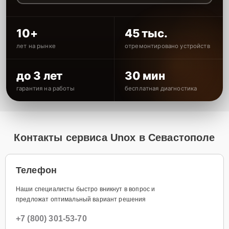
10+
45 тыс.
лет на рынке
отремонтировано устройств
до 3 лет
30 мин
гарантия на работы
бесплатная диагностика
Контакты сервиса Unox в Севастополе
Телефон
Наши специалисты быстро вникнут в вопрос и
предложат оптимальный вариант решения
+7 (800) 301-53-70