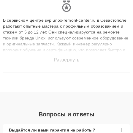
В сервисном центре svp.unox-remont-center.ru в Севастополе
работают опытные мастера с профильным образованием и
стажем от 5 до 12 лет. Они специализируются на ремонте
техники бренда Unox, используют современное оборудование
и оригинальные запчасти. Каждый инженер регулярно
проходит обучение и сертификацию, что позволяет быстро и
точноdiagnostikировать поломки и восстанавливать технику с
Развернуть
сохранением гарантии до 3 лет. Наши мастера решают
сложные случаи: от замены матриц и материнских плат до
ремонта после залития и восстановления данных. Благодаря
высокой квалификации и ответственному подходу клиенты
получают быстрый, качественный ремонт и понятные
объяснения по результатам диагностики.
Вопросы и ответы
+
Выдаётся ли вами гарантия на работы?