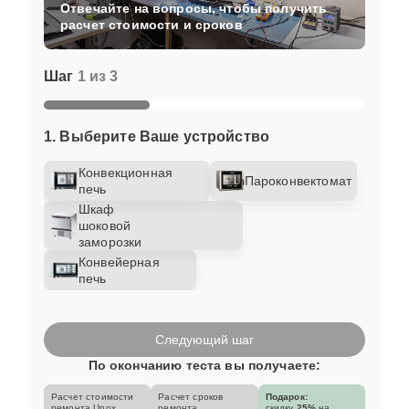
Отвечайте на вопросы, чтобы получить
расчет стоимости и сроков
Шаг
1 из 3
1. Выберите Ваше устройство
Конвекционная
Пароконвектомат
печь
Шкаф
шоковой
заморозки
Конвейерная
печь
Следующий шаг
По окончанию теста вы получаете:
Расчет стоимости
Расчет сроков
Подарок:
ремонта Unox
ремонта
скидку
25%
на